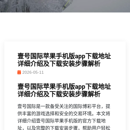
壹号国际苹果手机版app下载地址
详细介绍及下载安装步骤解析
2026-05-11
壹号国际苹果手机版app下载地址
详细介绍及下载安装步骤解析
壹号国际是一款备受关注的国际博彩平台，提
供丰富的游戏选择和安全的交易环境。本文将
详细介绍壹号国际苹果手机版的官方下载地
址，以及完整的下载安装步骤，帮助用户轻松