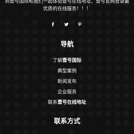
到壹号国际和我们一起体验壹号在线地址、壹号官网登录最
优质的在线服务！！！
导航
了解
壹号国际
典型案例
新闻发布
企业服务
联系
壹号在线地址
联系方式