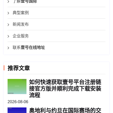
了解
壹号国际
典型案例
新闻发布
企业服务
联系
壹号在线地址
推荐文章
如何快速获取壹号平台注册链
接官方版并顺利完成下载安装
流程
2026-08-06
奥地利与约旦在国际赛场的交