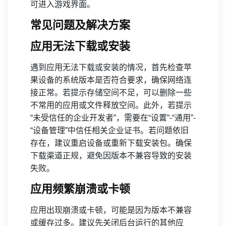
可进入游戏界面。
常见问题及解决方案
应用无法下载或安装
遇到应用无法下载或安装的情况，首先检查苹
果设备的系统版本是否符合要求，确保网络连
接正常。若提示存储空间不足，可以删除一些
不常用的应用或文件释放空间。此外，若提示
“未受信任的企业开发者”，需要在“设置”-“通用”-
“设备管理”中信任相关企业证书。若问题依旧
存在，建议重启设备或重新下载安装包。确保
下载渠道正规，避免因版本不兼容导致的安装
失败。
应用频繁崩溃或卡顿
应用出现崩溃或卡顿，可能是因为版本不兼容
或缓存过多。建议先关闭后台运行的其他应