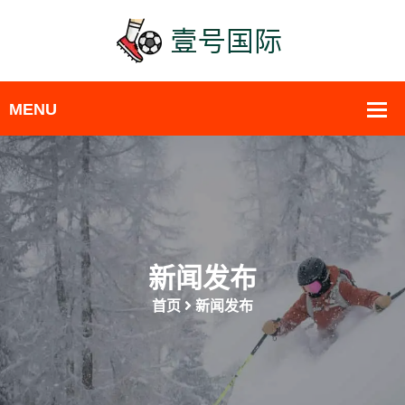
新闻发布
首页
新闻发布