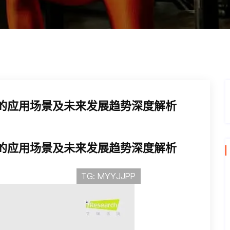
的应用场景及未来发展趋势深度解析
的应用场景及未来发展趋势深度解析