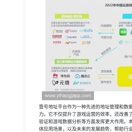
壹号地址平台作为一种先进的地址管理和数
力。它不仅提升了游戏运营的效率，还改善
验证和游戏数据分析等方面发挥更大作用。
体应用场景，以及未来的发展趋势，帮助行