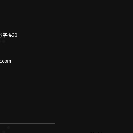
写字楼20
k.com