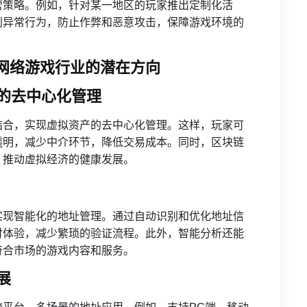
营策略。例如，针对某一地区的玩家推出定制化活
别异常行为，防止作弊和恶意攻击，保障游戏环境的
网络游戏行业的潜在方向
产的去中心化管理
结合，实现虚拟资产的去中心化管理。这样，玩家可
透明，减少中介环节，降低交易成本。同时，区块链
，推动虚拟经济的健康发展。
实现智能化的地址管理。通过自动识别和优化地址信
付体验，减少繁琐的验证流程。此外，智能分析还能
符合市场的游戏内容和服务。
展